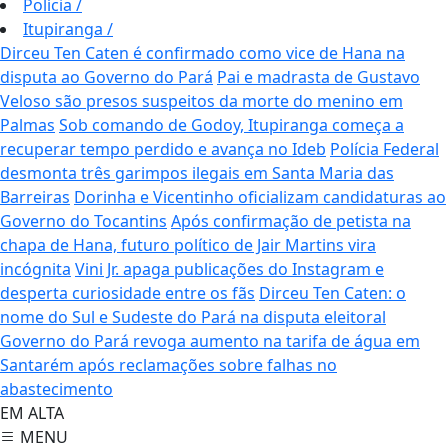
Polícia
/
Itupiranga
/
Dirceu Ten Caten é confirmado como vice de Hana na
disputa ao Governo do Pará
Pai e madrasta de Gustavo
Veloso são presos suspeitos da morte do menino em
Palmas
Sob comando de Godoy, Itupiranga começa a
recuperar tempo perdido e avança no Ideb
Polícia Federal
desmonta três garimpos ilegais em Santa Maria das
Barreiras
Dorinha e Vicentinho oficializam candidaturas ao
Governo do Tocantins
Após confirmação de petista na
chapa de Hana, futuro político de Jair Martins vira
incógnita
Vini Jr. apaga publicações do Instagram e
desperta curiosidade entre os fãs
Dirceu Ten Caten: o
nome do Sul e Sudeste do Pará na disputa eleitoral
Governo do Pará revoga aumento na tarifa de água em
Santarém após reclamações sobre falhas no
abastecimento
EM ALTA
MENU