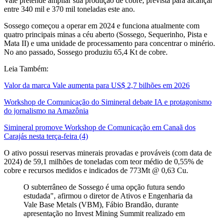
Vale pretende ampliar sua produção de cobre, prevista para alcançar
entre 340 mil e 370 mil toneladas este ano.
Sossego começou a operar em 2024 e funciona atualmente com
quatro principais minas a céu aberto (Sossego, Sequerinho, Pista e
Mata II) e uma unidade de processamento para concentrar o minério.
No ano passado, Sossego produziu 65,4 Kt de cobre.
Leia Também:
Valor da marca Vale aumenta para US$ 2,7 bilhões em 2026
Workshop de Comunicação do Simineral debate IA e protagonismo
do jornalismo na Amazônia
Simineral promove Workshop de Comunicação em Canaã dos
Carajás nesta terça-feira (4)
O ativo possui reservas minerais provadas e prováveis (com data de
2024) de 59,1 milhões de toneladas com teor médio de 0,55% de
cobre e recursos medidos e indicados de 773Mt @ 0,63 Cu.
O subterrâneo de Sossego é uma opção futura sendo
estudada", afirmou o diretor de Ativos e Engenharia da
Vale Base Metals (VBM), Fábio Brandão, durante
apresentação no Invest Mining Summit realizado em