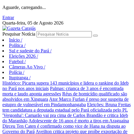
Aguarde, carregando...
Entrar
Quarta-feira, 05 de Agosto 2026
Pesquisar Notícia
Início
/
Política
/
Sul e sudeste do Pará
/
Eleições 2026
/
Futebol
/
Câmeras Ao Vivo
/
Polícia
/
Itupiranga
/
Histórico: Piçarra supera 143 municípios e lidera o ranking do Ideb
no Pará nos anos iniciais
Palmas: criança de 3 anos é encontrada
morta e laudo aponta agressões
Réus de homicídio qualificado são
absolvidos em Xinguara
Ator Marco Furlan é preso por suspeita de
estupro de vulnerável em Pindamonhangaba
Eleições: Bruna Freitas
tem candidatura a deputada estadual pelo Pará oficializada pelo PL
'Vergonha': Camarão vai pra cima de Carlos Brandão e critica Ideb
do Maranhão
Adolescente de 16 anos é morto a tiros em Araguaína
Dirceu Ten Caten é confirmado como vice de Hana na disputa ao
Governo do Pará
Aveilton critica projeto que proíbe exportação de