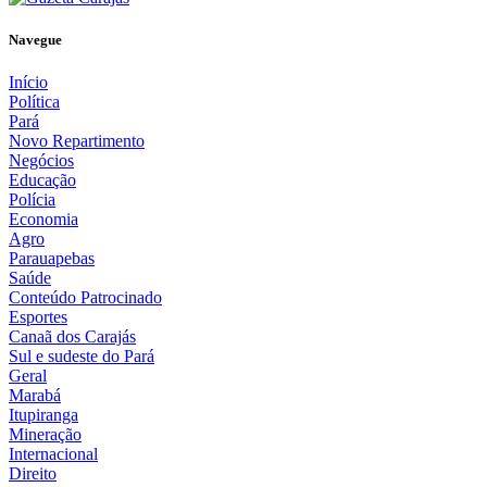
Navegue
Início
Política
Pará
Novo Repartimento
Negócios
Educação
Polícia
Economia
Agro
Parauapebas
Saúde
Conteúdo Patrocinado
Esportes
Canaã dos Carajás
Sul e sudeste do Pará
Geral
Marabá
Itupiranga
Mineração
Internacional
Direito