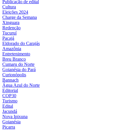
Publicação de edital
Cultura
Eleições 2024
Charge da Semana
Xinguara
Redenção
Tucuruí
Pacajá
Eldorado do Carajás
Amazônia
Entretenimento
Breu Branco
Cumaru do Norte
Goianésia do Pará
Curionópolis
Bannach
Água Azul do Norte
Editorial
COP30
Turismo
Edital
Jacundá
Nova Ipixuna
Goianésia
Piçarra