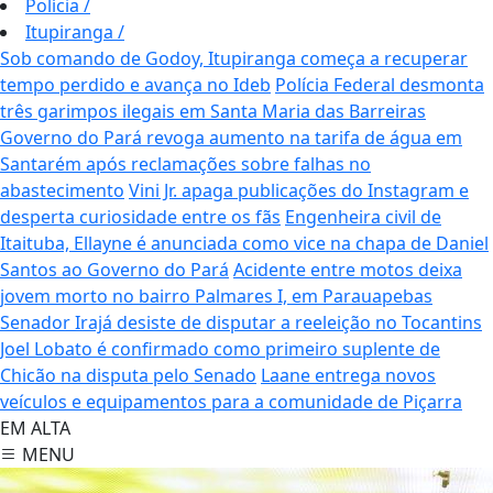
Polícia
/
Itupiranga
/
Sob comando de Godoy, Itupiranga começa a recuperar
tempo perdido e avança no Ideb
Polícia Federal desmonta
três garimpos ilegais em Santa Maria das Barreiras
Governo do Pará revoga aumento na tarifa de água em
Santarém após reclamações sobre falhas no
abastecimento
Vini Jr. apaga publicações do Instagram e
desperta curiosidade entre os fãs
Engenheira civil de
Itaituba, Ellayne é anunciada como vice na chapa de Daniel
Santos ao Governo do Pará
Acidente entre motos deixa
jovem morto no bairro Palmares I, em Parauapebas
Senador Irajá desiste de disputar a reeleição no Tocantins
Joel Lobato é confirmado como primeiro suplente de
Chicão na disputa pelo Senado
Laane entrega novos
veículos e equipamentos para a comunidade de Piçarra
EM ALTA
MENU