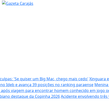
ulpas: 'Se quiser um Big Mac, chego mais cedo'
Xinguara e
 no Ideb e avança 39 posições no ranking paraense
Menina 
m após viagem para encontrar homem conhecido em jogo o
biano destaque da Copinha 2026
Acidente envolvendo três