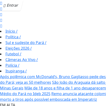
Entrar
Início
/
Política
/
Sul e sudeste do Pará
/
Eleições 2026
/
Futebol
/
Câmeras Ao Vivo
/
Polícia
/
Itupiranga
/
Após polêmica com McDonald’s, Bruno Gagliasso pede desc
do Pará; veja as 50 melhores
São João do Araguaia dá salto
Minas Gerais
Mãe de 18 anos e filha de 1 ano desaparece
Médio do Pará no Ideb 2025
Remo anuncia atacante colom
morto a tiros após possível emboscada em Imperatriz
EM ALTA