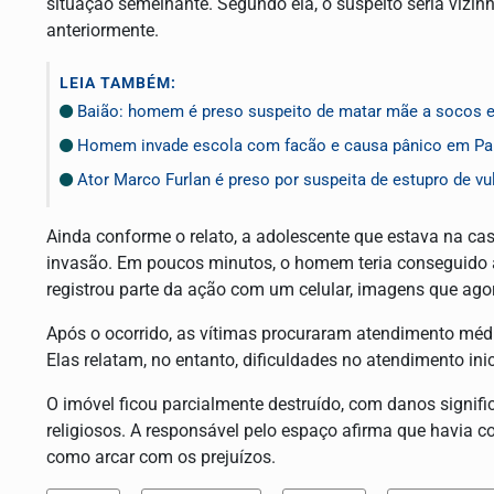
situação semelhante. Segundo ela, o suspeito seria vizi
anteriormente.
LEIA TAMBÉM:
Baião: homem é preso suspeito de matar mãe a socos e 
Homem invade escola com facão e causa pânico em Pa
Ator Marco Furlan é preso por suspeita de estupro de 
Ainda conforme o relato, a adolescente que estava na cas
invasão. Em poucos minutos, o homem teria conseguido ac
registrou parte da ação com um celular, imagens que ago
Após o ocorrido, as vítimas procuraram atendimento médic
Elas relatam, no entanto, dificuldades no atendimento in
O imóvel ficou parcialmente destruído, com danos signific
religiosos. A responsável pelo espaço afirma que havia 
como arcar com os prejuízos.