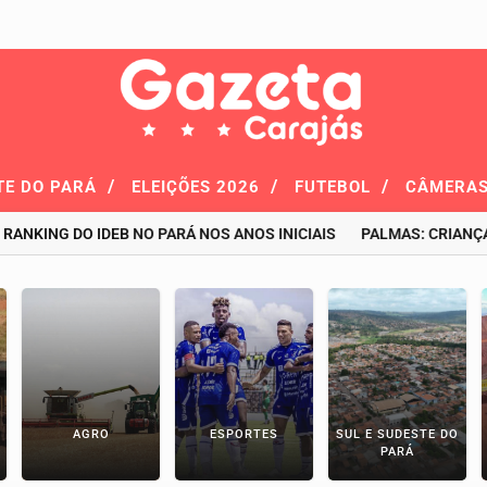
/
/
/
TE DO PARÁ
ELEIÇÕES 2026
FUTEBOL
CÂMERAS
ING DO IDEB NO PARÁ NOS ANOS INICIAIS
PALMAS: CRIANÇA DE 
AGRO
ESPORTES
SUL E SUDESTE DO
PARÁ