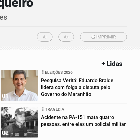
queiro
es
A-
A+
IMPRIMIR
+ Lidas
ELEIÇÕES 2026
Pesquisa Veritá: Eduardo Braide
lidera com folga a disputa pelo
Governo do Maranhão
01
TRAGÉDIA
Acidente na PA-151 mata quatro
pessoas, entre elas um policial militar
02