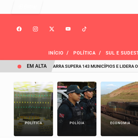
Entrar
/
/
INÍCIO
POLÍTICA
SUL E SUDES
EM ALTA
HISTÓRICO: PIÇARRA SUPERA 143 MUNICÍPIOS E LIDERA O RANK
POLÍTICA
POLÍCIA
ECONOMIA