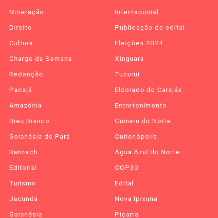
Mineração
Internacional
Direito
Publicação de edital
Cultura
Eleições 2024
Charge da Semana
Xinguara
Redenção
Tucuruí
Pacajá
Eldorado do Carajás
Amazônia
Entretenimento
Breu Branco
Cumaru do Norte
Goianésia do Pará
Curionópolis
Bannach
Água Azul do Norte
Editorial
COP30
Turismo
Edital
Jacundá
Nova Ipixuna
Goianésia
Piçarra