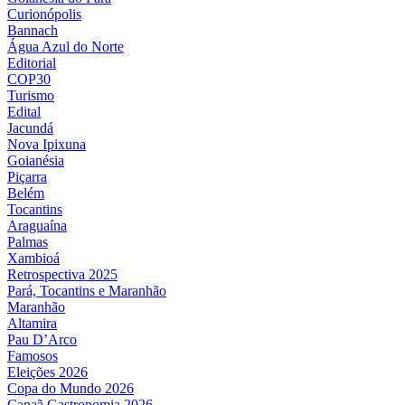
Curionópolis
Bannach
Água Azul do Norte
Editorial
COP30
Turismo
Edital
Jacundá
Nova Ipixuna
Goianésia
Piçarra
Belém
Tocantins
Araguaína
Palmas
Xambioá
Retrospectiva 2025
Pará, Tocantins e Maranhão
Maranhão
Altamira
Pau D’Arco
Famosos
Eleições 2026
Copa do Mundo 2026
Canaã Gastronomia 2026