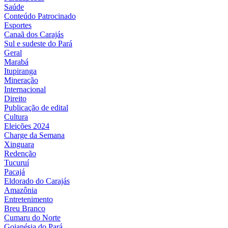
Saúde
Conteúdo Patrocinado
Esportes
Canaã dos Carajás
Sul e sudeste do Pará
Geral
Marabá
Itupiranga
Mineração
Internacional
Direito
Publicação de edital
Cultura
Eleições 2024
Charge da Semana
Xinguara
Redenção
Tucuruí
Pacajá
Eldorado do Carajás
Amazônia
Entretenimento
Breu Branco
Cumaru do Norte
Goianésia do Pará