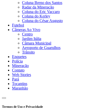
Coluna Breno dos Santos
Radar da Mineração
Coluna do Eric Vaccaro
Coluna do Kerley
Coluna do César Augusto
Futebol
Câmeras Ao Vivo
Centro
Jardim Itália
Câmara Municipal
Aeroporto de Guarulhos
Trânsito
Enquetes
Polícia
Mineração
Contato
Web Stories
Pará
Tocantins
Maranhão
Termos de Uso e Privacidade