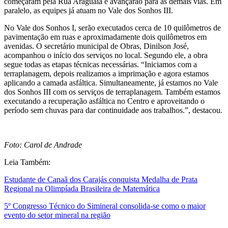
começaram pela Rua Araguaia e avançarão para as demais vias. Em
paralelo, as equipes já atuam no Vale dos Sonhos III.
No Vale dos Sonhos I, serão executados cerca de 10 quilômetros de
pavimentação em ruas e aproximadamente dois quilômetros em
avenidas. O secretário municipal de Obras, Dinilson José,
acompanhou o início dos serviços no local. Segundo ele, a obra
segue todas as etapas técnicas necessárias. “Iniciamos com a
terraplanagem, depois realizamos a imprimação e agora estamos
aplicando a camada asfáltica. Simultaneamente, já estamos no Vale
dos Sonhos III com os serviços de terraplanagem. Também estamos
executando a recuperação asfáltica no Centro e aproveitando o
período sem chuvas para dar continuidade aos trabalhos.”, destacou.
Foto: Carol de Andrade
Leia Também:
Estudante de Canaã dos Carajás conquista Medalha de Prata
Regional na Olimpíada Brasileira de Matemática
5º Congresso Técnico do Simineral consolida-se como o maior
evento do setor mineral na região