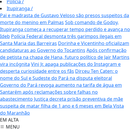
Polícia
/
Itupiranga
/
Pai e madrasta de Gustavo Veloso são presos suspeitos da
morte do menino em Palmas
Sob comando de Godoy,
Itupiranga começa a recuperar tempo perdido e avança no
Ideb
Polícia Federal desmonta três garimpos ilegais em
Santa Maria das Barreiras
Dorinha e Vicentinho oficializam
candidaturas ao Governo do Tocantins
Após confirmação
de petista na chapa de Hana, futuro político de Jair Martins
vira incógnita
Vini Jr. apaga publicações do Instagram e
desperta curiosidade entre os fãs
Dirceu Ten Caten: o
nome do Sul e Sudeste do Pará na disputa eleitoral
Governo do Pará revoga aumento na tarifa de água em
Santarém após reclamações sobre falhas no
abastecimento
Justiça decreta prisão preventiva de mãe
suspeita de matar filha de 1 ano e 6 meses em Bela Vista
do Maranhão
EM ALTA
MENU