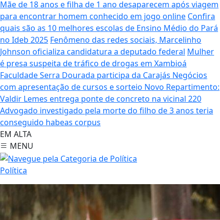
Mãe de 18 anos e filha de 1 ano desaparecem após viagem
para encontrar homem conhecido em jogo online
Confira
quais são as 10 melhores escolas de Ensino Médio do Pará
no Ideb 2025
Fenômeno das redes sociais, Marcelinho
Johnson oficializa candidatura a deputado federal
Mulher
é presa suspeita de tráfico de drogas em Xambioá
Faculdade Serra Dourada participa da Carajás Negócios
com apresentação de cursos e sorteio
Novo Repartimento:
Valdir Lemes entrega ponte de concreto na vicinal 220
Advogado investigado pela morte do filho de 3 anos teria
conseguido habeas corpus
EM ALTA
MENU
Política