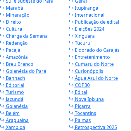
Sul e sudeste do Pará
Geral
Marabá
Itupiranga
Mineração
Internacional
Direito
Publicação de edital
Cultura
Eleições 2024
Charge da Semana
Xinguara
Redenção
Tucuruí
Pacajá
Eldorado do Carajás
Amazônia
Entretenimento
Breu Branco
Cumaru do Norte
Goianésia do Pará
Curionópolis
Bannach
Água Azul do Norte
Editorial
COP30
Turismo
Edital
Jacundá
Nova Ipixuna
Goianésia
Piçarra
Belém
Tocantins
Araguaína
Palmas
Xambioá
Retrospectiva 2025