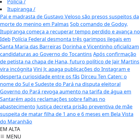
Polícia
/
Itupiranga
/
Pai e madrasta de Gustavo Veloso são presos suspeitos da
morte do menino em Palmas
Sob comando de Godoy,
Itupiranga começa a recuperar tempo perdido e avança no
Ideb
Polícia Federal desmonta três garimpos ilegais em
Santa Maria das Barreiras
Dorinha e Vicentinho oficializam
candidaturas ao Governo do Tocantins
Após confirmação
de petista na chapa de Hana, futuro político de Jair Martins
vira incógnita
Vini Jr. apaga publicações do Instagram e
desperta curiosidade entre os fãs
Dirceu Ten Caten: o
nome do Sul e Sudeste do Pará na disputa eleitoral
Governo do Pará revoga aumento na tarifa de água em
Santarém após reclamações sobre falhas no
abastecimento
Justiça decreta prisão preventiva de mãe
suspeita de matar filha de 1 ano e 6 meses em Bela Vista
do Maranhão
EM ALTA
MENU