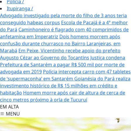
Polícia
/
Itupiranga
/
Advogado investigado pela morte do filho de 3 anos teria
conseguido habeas corpus
Escola de Pacajá é a 4ª melhor
do Pará
Caminhoneiro é flagrado com 40 comprimidos de
anfetamina em Imperatriz
Dois homens morrem após
confusão durante churrasco no Bairro Laranjeiras, em
Marabá
Em Peixe, Vicentinho recebe apoio do prefeito
Augusto Cézar ao Governo do Tocantins
Justiça condena
Prefeitura de Santarém a pagar R$ 500 mil por morte de
advogada em 2019
Polícia intercepta carro com 47 tabletes
de ‘supermaconha’ em Santarém
Goianésia do Pará realiza
investimento histórico de R$ 15 milhões em crédito e
habitação
Homem morre após cair de altura de cerca de
cinco metros próximo à orla de Tucuruí
EM ALTA
MENU