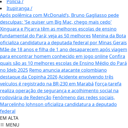
Polícia
/
Itupiranga
/
Após polêmica com McDonald’s, Bruno Gagliasso pede
desculpas: 'Se quiser um Big Mac, chego mais cedo'
Xinguara e Piçarra têm as melhores escolas de ensino
fundamental do Pará; veja as 50 melhores
Menina da Bota
oficializa candidatura a deputada federal por Minas Gerais
Mãe de 18 anos e filha de 1 ano desaparecem após viagem
para encontrar homem conhecido em jogo online
Confira
quais são as 10 melhores escolas de Ensino Médio do Pará
no Ideb 2025
Remo anuncia atacante colombiano
destaque da Copinha 2026
Acidente envolvendo três
veículos é registrado na BR-230 em Marabá
Força-tarefa
realiza operação de segurança e acolhimento social na
rodoviária de Redenção
Fenômeno das redes sociais,
Marcelinho Johnson oficializa candidatura a deputado
federal
EM ALTA
MENU