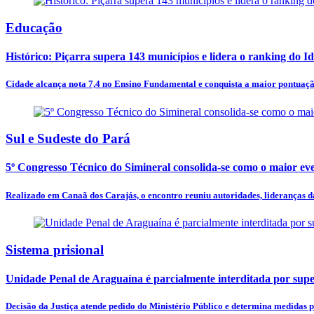
Educação
Histórico: Piçarra supera 143 municípios e lidera o ranking do Id
Cidade alcança nota 7,4 no Ensino Fundamental e conquista a maior pontuaçã
Sul e Sudeste do Pará
5º Congresso Técnico do Simineral consolida-se como o maior eve
Realizado em Canaã dos Carajás, o encontro reuniu autoridades, lideranças da 
Sistema prisional
Unidade Penal de Araguaína é parcialmente interditada por supe
Decisão da Justiça atende pedido do Ministério Público e determina medidas pa