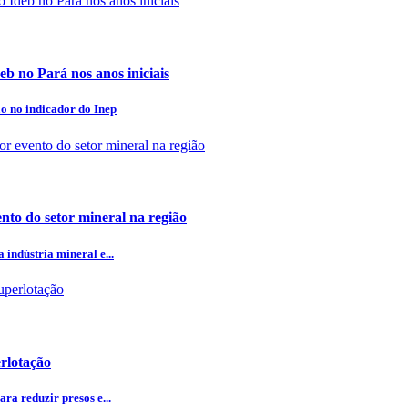
eb no Pará nos anos iniciais
o no indicador do Inep
nto do setor mineral na região
indústria mineral e...
rlotação
ra reduzir presos e...