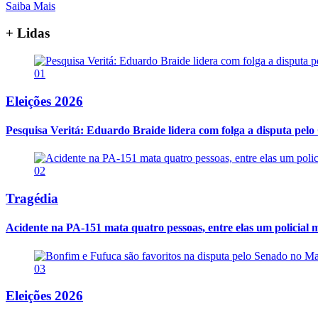
Saiba Mais
+ Lidas
01
Eleições 2026
Pesquisa Veritá: Eduardo Braide lidera com folga a disputa pe
02
Tragédia
Acidente na PA-151 mata quatro pessoas, entre elas um policial m
03
Eleições 2026