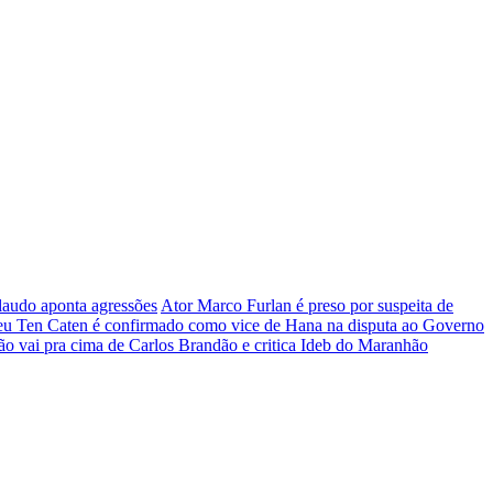
 laudo aponta agressões
Ator Marco Furlan é preso por suspeita de
eu Ten Caten é confirmado como vice de Hana na disputa ao Governo
o vai pra cima de Carlos Brandão e critica Ideb do Maranhão