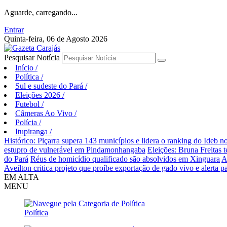
Aguarde, carregando...
Entrar
Quinta-feira, 06 de Agosto 2026
Pesquisar Notícia
Início
/
Política
/
Sul e sudeste do Pará
/
Eleições 2026
/
Futebol
/
Câmeras Ao Vivo
/
Polícia
/
Itupiranga
/
Histórico: Piçarra supera 143 municípios e lidera o ranking do Ideb no
estupro de vulnerável em Pindamonhangaba
Eleições: Bruna Freitas 
do Pará
Réus de homicídio qualificado são absolvidos em Xinguara
A
Aveilton critica projeto que proíbe exportação de gado vivo e alerta p
EM ALTA
MENU
Política