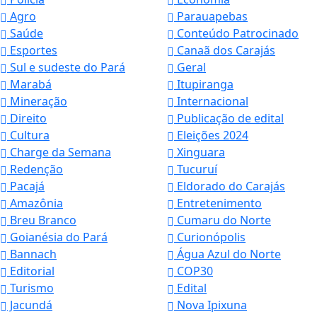
Agro
Parauapebas
Saúde
Conteúdo Patrocinado
Esportes
Canaã dos Carajás
Sul e sudeste do Pará
Geral
Marabá
Itupiranga
Mineração
Internacional
Direito
Publicação de edital
Cultura
Eleições 2024
Charge da Semana
Xinguara
Redenção
Tucuruí
Pacajá
Eldorado do Carajás
Amazônia
Entretenimento
Breu Branco
Cumaru do Norte
Goianésia do Pará
Curionópolis
Bannach
Água Azul do Norte
Editorial
COP30
Turismo
Edital
Jacundá
Nova Ipixuna