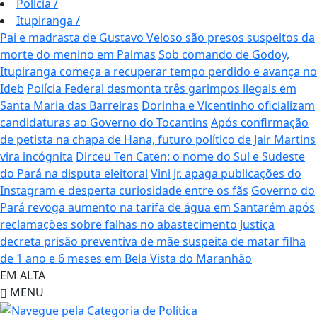
Polícia
/
Itupiranga
/
Pai e madrasta de Gustavo Veloso são presos suspeitos da
morte do menino em Palmas
Sob comando de Godoy,
Itupiranga começa a recuperar tempo perdido e avança no
Ideb
Polícia Federal desmonta três garimpos ilegais em
Santa Maria das Barreiras
Dorinha e Vicentinho oficializam
candidaturas ao Governo do Tocantins
Após confirmação
de petista na chapa de Hana, futuro político de Jair Martins
vira incógnita
Dirceu Ten Caten: o nome do Sul e Sudeste
do Pará na disputa eleitoral
Vini Jr. apaga publicações do
Instagram e desperta curiosidade entre os fãs
Governo do
Pará revoga aumento na tarifa de água em Santarém após
reclamações sobre falhas no abastecimento
Justiça
decreta prisão preventiva de mãe suspeita de matar filha
de 1 ano e 6 meses em Bela Vista do Maranhão
EM ALTA
MENU