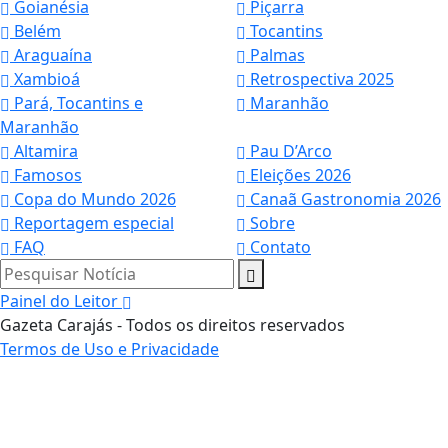
Goianésia
Piçarra
Belém
Tocantins
Araguaína
Palmas
Xambioá
Retrospectiva 2025
Pará, Tocantins e
Maranhão
Maranhão
Altamira
Pau D’Arco
Famosos
Eleições 2026
Copa do Mundo 2026
Canaã Gastronomia 2026
Reportagem especial
Sobre
FAQ
Contato
Pesquisar Notícia
Painel do Leitor
Gazeta Carajás - Todos os direitos reservados
Termos de Uso e Privacidade