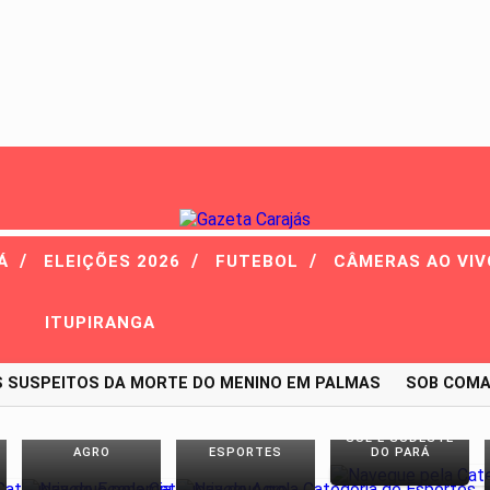
/
/
/
RÁ
ELEIÇÕES 2026
FUTEBOL
CÂMERAS AO VI
ITUPIRANGA
USPEITOS DA MORTE DO MENINO EM PALMAS
SOB COMANDO
SUL E SUDESTE
AGRO
ESPORTES
DO PARÁ