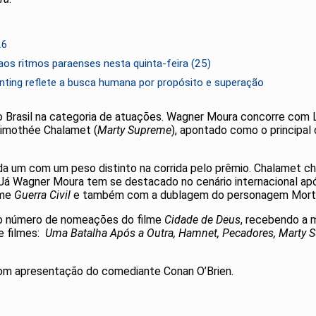
26
os ritmos paraenses nesta quinta-feira (25)
unting reflete a busca humana por propósito e superação
o Brasil na categoria de atuações. Wagner Moura concorre com 
Timothée Chalamet (
Marty Supreme
), apontado como o principal
a um com um peso distinto na corrida pelo prêmio. Chalamet c
 Já Wagner Moura tem se destacado no cenário internacional a
lme
Guerra Civil
e também com a dublagem do personagem Mor
 o número de nomeações do filme
Cidade de Deus
, recebendo a 
ve filmes:
Uma Batalha Após a Outra,
Hamnet,
Pecadores,
Marty 
 com apresentação do comediante Conan O’Brien.