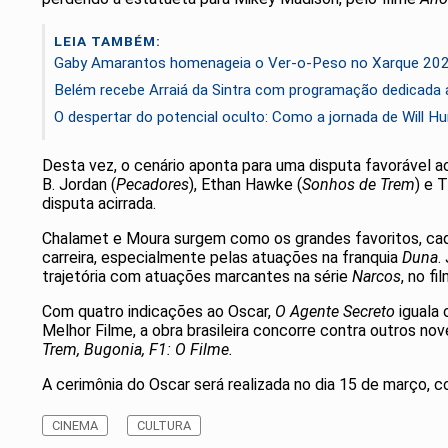
LEIA TAMBÉM:
Gaby Amarantos homenageia o Ver-o-Peso no Xarque 20
Belém recebe Arraiá da Sintra com programação dedicada a
O despertar do potencial oculto: Como a jornada de Will H
Desta vez, o cenário aponta para uma disputa favorável a
B. Jordan (
Pecadores
), Ethan Hawke (
Sonhos de Trem
) e 
disputa acirrada.
Chalamet e Moura surgem como os grandes favoritos, cad
carreira, especialmente pelas atuações na franquia
Duna
.
trajetória com atuações marcantes na série
Narcos
, no fi
Com quatro indicações ao Oscar,
O Agente Secreto
iguala
Melhor Filme, a obra brasileira concorre contra outros no
Trem,
Bugonia,
F1: O Filme.
A cerimônia do Oscar será realizada no dia 15 de março,
CINEMA
CULTURA