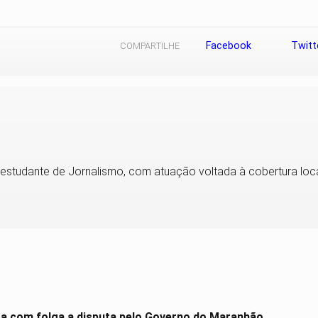
Facebook
Twitt
COMPARTILHE
 e estudante de Jornalismo, com atuação voltada à cobertura loca
era com folga a disputa pelo Governo do Maranhão