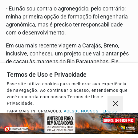
- Eu não sou contra o agronegócio, pelo contrário:
minha primeira opção de formação foi engenharia
agronômica, mas é preciso ter responsabilidade
com o desenvolvimento.
Em sua mais recente viagem a Carajás, Breno,
inclusive, conheceu um projeto que vai plantar pés
de cacau às margens do Rio Parauapebas. Ele
mostrou entusiasmo com a iniciativa, já que, além
Termos de Uso e Privacidade
de ser uma alternativa que beneficia o meio
Esse site utiliza cookies para melhorar sua experiência
ambiente, também será fonte de renda para povos
de navegação. Ao continuar o acesso, entendemos que
da região.
você concorda com nossos Termos de Uso e
Privacidade.
Volta e meia durante a conversa, Breno lamenta o
PARA MAIS INFORMAÇÕES,
ACESSE NOSSOS TERMOS
desmatamento na região de Carajás e reforça seu
CLICANDO AQUI
profundo desapontamento com o desperdício de
PROSSEGUIR
recursos por conta, principalmente, da política.