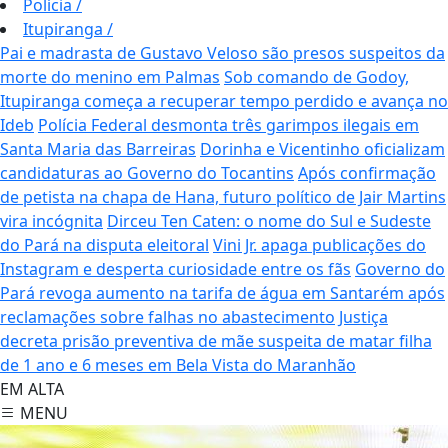
Polícia
/
Itupiranga
/
Pai e madrasta de Gustavo Veloso são presos suspeitos da
morte do menino em Palmas
Sob comando de Godoy,
Itupiranga começa a recuperar tempo perdido e avança no
Ideb
Polícia Federal desmonta três garimpos ilegais em
Santa Maria das Barreiras
Dorinha e Vicentinho oficializam
candidaturas ao Governo do Tocantins
Após confirmação
de petista na chapa de Hana, futuro político de Jair Martins
vira incógnita
Dirceu Ten Caten: o nome do Sul e Sudeste
do Pará na disputa eleitoral
Vini Jr. apaga publicações do
Instagram e desperta curiosidade entre os fãs
Governo do
Pará revoga aumento na tarifa de água em Santarém após
reclamações sobre falhas no abastecimento
Justiça
decreta prisão preventiva de mãe suspeita de matar filha
de 1 ano e 6 meses em Bela Vista do Maranhão
EM ALTA
MENU