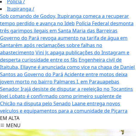
Polícia
/
Itupiranga
/
Sob comando de Godoy, Itupiranga começa a recuperar
tempo perdido e avança no Ideb
Polícia Federal desmonta
três garimpos ilegais em Santa Maria das Barreiras
Governo do Pará revoga aumento na tarifa de água em
Santarém após reclamações sobre falhas no
abastecimento
Vini Jr. apaga publicações do Instagram e
desperta curiosidade entre os fãs
Engenheira civil de
Itaituba, Ellayne é anunciada como vice na chapa de Daniel
Santos ao Governo do Pará
Acidente entre motos deixa
jovem morto no bairro Palmares I, em Parauapebas
Senador Irajá desiste de disputar a reeleição no Tocantins
Joel Lobato é confirmado como primeiro suplente de
Chicão na disputa pelo Senado
Laane entrega novos
veículos e equipamentos para a comunidade de Piçarra
EM ALTA
MENU