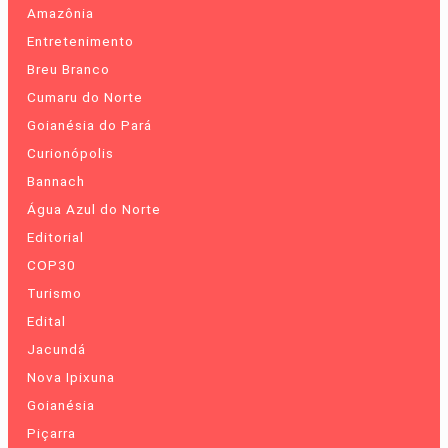
Amazônia
Entretenimento
Breu Branco
Cumaru do Norte
Goianésia do Pará
Curionópolis
Bannach
Água Azul do Norte
Editorial
COP30
Turismo
Edital
Jacundá
Nova Ipixuna
Goianésia
Piçarra