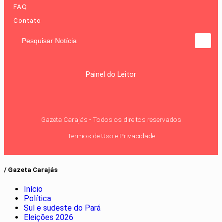
FAQ
Contato
Pesquisar Notícia
Painel do Leitor
Gazeta Carajás - Todos os direitos reservados
Termos de Uso e Privacidade
/ Gazeta Carajás
Início
Política
Sul e sudeste do Pará
Eleições 2026