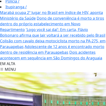
Polícia
/
Itupiranga
/
Marabá ocupa 2º lugar no Brasil em índice de HIV, aponta
Ministério da Saúde
Dono de conveniência é morto a tiros
dentro do próprio estabelecimento em Novo
Repartimento
'Logo você sai daí': Em carta, Flávio
Bolsonaro afirma que Jair voltará a ser recebido pelo Brasil
Colisão com cavalo deixa motociclista morto na PA-275, em
Parauapebas
Adolescente de 12 anos é encontrado morto
dentro de residência em Parauapebas
Dois acidentes
acontecem em sequência em São Domingos do Araguaia
EM ALTA
MENU