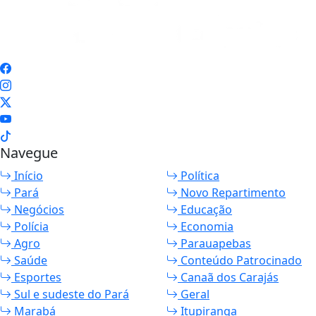
Navegue
Início
Política
Pará
Novo Repartimento
Negócios
Educação
Polícia
Economia
Agro
Parauapebas
Saúde
Conteúdo Patrocinado
Esportes
Canaã dos Carajás
Sul e sudeste do Pará
Geral
Marabá
Itupiranga