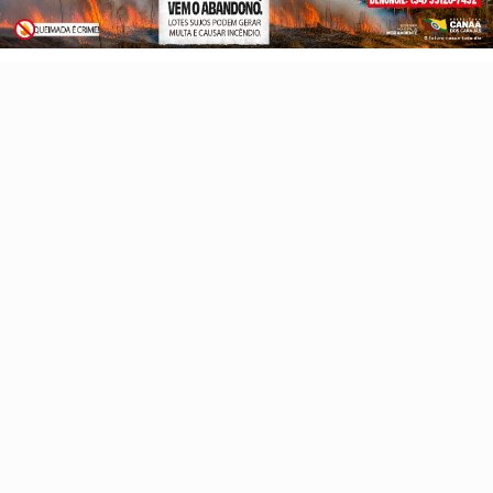
Copa do Mundo 2026
Canaã Gastronomia 2026
PROSSEGUIR
Reportagem especial
Sobre
FAQ
Contato
Pesquisar Notícia
Painel do Leitor
Gazeta Carajás - Todos os direitos reservados
Termos de Uso e Privacidade