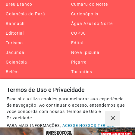
Breu Branco
Cumaru do Norte
Goianésia do Pará
Curionópolis
Bannach
Água Azul do Norte
Editorial
COP30
Turismo
Edital
Jacundá
Nova Ipixuna
Goianésia
Piçarra
Belém
Tocantins
Araguaína
Palmas
Termos de Uso e Privacidade
Xambioá
Retrospectiva 2025
Esse site utiliza cookies para melhorar sua experiência
Pará, Tocantins e
Maranhão
de navegação. Ao continuar o acesso, entendemos que
Maranhão
você concorda com nossos Termos de Uso e
Altamira
Pau D’Arco
Privacidade.
PARA MAIS INFORMAÇÕES,
ACESSE NOSSOS TERMOS
Famosos
Eleições 2026
CLICANDO AQUI