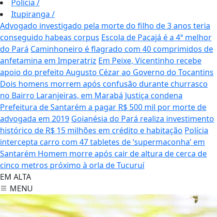
Polícia
/
Itupiranga
/
Advogado investigado pela morte do filho de 3 anos teria
conseguido habeas corpus
Escola de Pacajá é a 4ª melhor
do Pará
Caminhoneiro é flagrado com 40 comprimidos de
anfetamina em Imperatriz
Em Peixe, Vicentinho recebe
apoio do prefeito Augusto Cézar ao Governo do Tocantins
Dois homens morrem após confusão durante churrasco
no Bairro Laranjeiras, em Marabá
Justiça condena
Prefeitura de Santarém a pagar R$ 500 mil por morte de
advogada em 2019
Goianésia do Pará realiza investimento
histórico de R$ 15 milhões em crédito e habitação
Polícia
intercepta carro com 47 tabletes de ‘supermaconha’ em
Santarém
Homem morre após cair de altura de cerca de
cinco metros próximo à orla de Tucuruí
EM ALTA
MENU