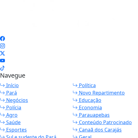
Navegue
Início
Política
Pará
Novo Repartimento
Negócios
Educação
Polícia
Economia
Agro
Parauapebas
Saúde
Conteúdo Patrocinado
Esportes
Canaã dos Carajás
Sul e sudeste do Pará
Geral