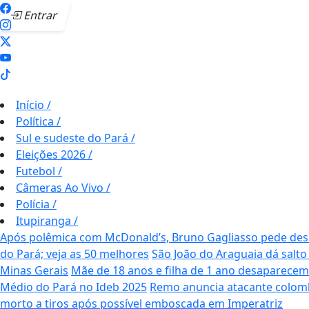
Entrar
Início
/
Política
/
Sul e sudeste do Pará
/
Eleições 2026
/
Futebol
/
Câmeras Ao Vivo
/
Polícia
/
Itupiranga
/
Após polêmica com McDonald’s, Bruno Gagliasso pede desc
do Pará; veja as 50 melhores
São João do Araguaia dá salto
Minas Gerais
Mãe de 18 anos e filha de 1 ano desaparece
Médio do Pará no Ideb 2025
Remo anuncia atacante colom
morto a tiros após possível emboscada em Imperatriz