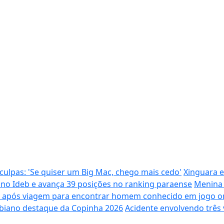
ulpas: 'Se quiser um Big Mac, chego mais cedo'
Xinguara e
 no Ideb e avança 39 posições no ranking paraense
Menina 
m após viagem para encontrar homem conhecido em jogo o
biano destaque da Copinha 2026
Acidente envolvendo três