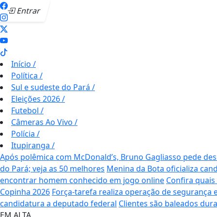
Entrar
Início
/
Política
/
Sul e sudeste do Pará
/
Eleições 2026
/
Futebol
/
Câmeras Ao Vivo
/
Polícia
/
Itupiranga
/
Após polêmica com McDonald’s, Bruno Gagliasso pede desc
do Pará; veja as 50 melhores
Menina da Bota oficializa can
encontrar homem conhecido em jogo online
Confira quais
Copinha 2026
Força-tarefa realiza operação de segurança 
candidatura a deputado federal
Clientes são baleados dur
EM ALTA