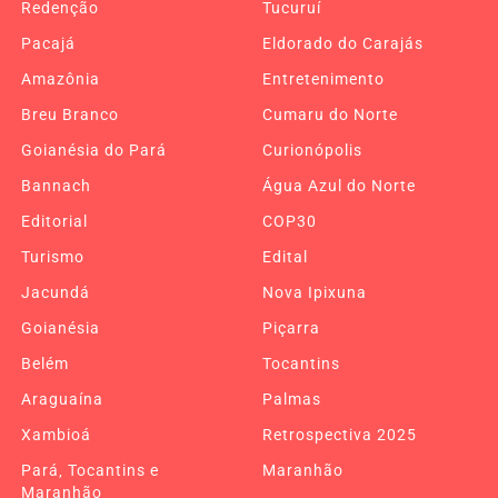
Redenção
Tucuruí
Pacajá
Eldorado do Carajás
Amazônia
Entretenimento
Breu Branco
Cumaru do Norte
Goianésia do Pará
Curionópolis
Bannach
Água Azul do Norte
Editorial
COP30
Turismo
Edital
Jacundá
Nova Ipixuna
Goianésia
Piçarra
Belém
Tocantins
Araguaína
Palmas
Xambioá
Retrospectiva 2025
Pará, Tocantins e
Maranhão
Maranhão