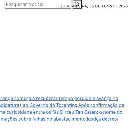
Pesquisar Notícia
QUINTA-FEIRA, 06 DE AGOSTO 2026
iranga começa a recuperar tempo perdido e avança no
andidaturas ao Governo do Tocantins
Após confirmação de
rta curiosidade entre os fãs
Dirceu Ten Caten: o nome do
amações sobre falhas no abastecimento
Justiça decreta