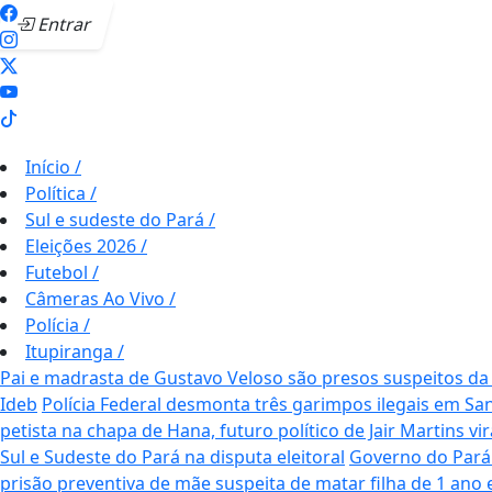
Entrar
Início
/
Política
/
Sul e sudeste do Pará
/
Eleições 2026
/
Futebol
/
Câmeras Ao Vivo
/
Polícia
/
Itupiranga
/
Pai e madrasta de Gustavo Veloso são presos suspeitos 
Ideb
Polícia Federal desmonta três garimpos ilegais em Sa
petista na chapa de Hana, futuro político de Jair Martins vi
Sul e Sudeste do Pará na disputa eleitoral
Governo do Pará
prisão preventiva de mãe suspeita de matar filha de 1 ano