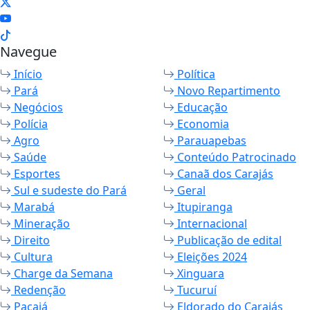
Navegue
Início
Política
Pará
Novo Repartimento
Negócios
Educação
Polícia
Economia
Agro
Parauapebas
Saúde
Conteúdo Patrocinado
Esportes
Canaã dos Carajás
Sul e sudeste do Pará
Geral
Marabá
Itupiranga
Mineração
Internacional
Direito
Publicação de edital
Cultura
Eleições 2024
Charge da Semana
Xinguara
Redenção
Tucuruí
Pacajá
Eldorado do Carajás