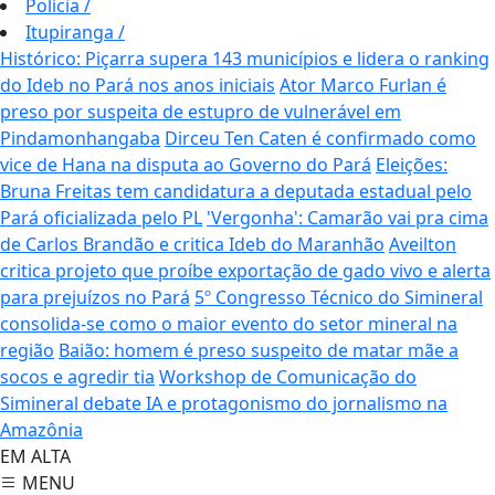
Polícia
/
Itupiranga
/
Histórico: Piçarra supera 143 municípios e lidera o ranking
do Ideb no Pará nos anos iniciais
Ator Marco Furlan é
preso por suspeita de estupro de vulnerável em
Pindamonhangaba
Dirceu Ten Caten é confirmado como
vice de Hana na disputa ao Governo do Pará
Eleições:
Bruna Freitas tem candidatura a deputada estadual pelo
Pará oficializada pelo PL
'Vergonha': Camarão vai pra cima
de Carlos Brandão e critica Ideb do Maranhão
Aveilton
critica projeto que proíbe exportação de gado vivo e alerta
para prejuízos no Pará
5º Congresso Técnico do Simineral
consolida-se como o maior evento do setor mineral na
região
Baião: homem é preso suspeito de matar mãe a
socos e agredir tia
Workshop de Comunicação do
Simineral debate IA e protagonismo do jornalismo na
Amazônia
EM ALTA
MENU