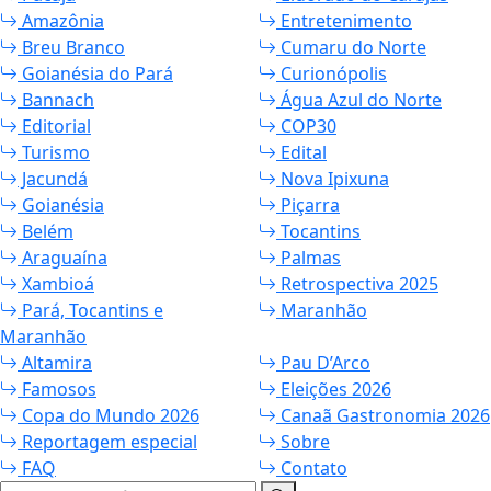
Amazônia
Entretenimento
Breu Branco
Cumaru do Norte
Goianésia do Pará
Curionópolis
Bannach
Água Azul do Norte
Editorial
COP30
Turismo
Edital
Jacundá
Nova Ipixuna
Goianésia
Piçarra
Belém
Tocantins
Araguaína
Palmas
Xambioá
Retrospectiva 2025
Pará, Tocantins e
Maranhão
Maranhão
Altamira
Pau D’Arco
Famosos
Eleições 2026
Copa do Mundo 2026
Canaã Gastronomia 2026
Reportagem especial
Sobre
FAQ
Contato