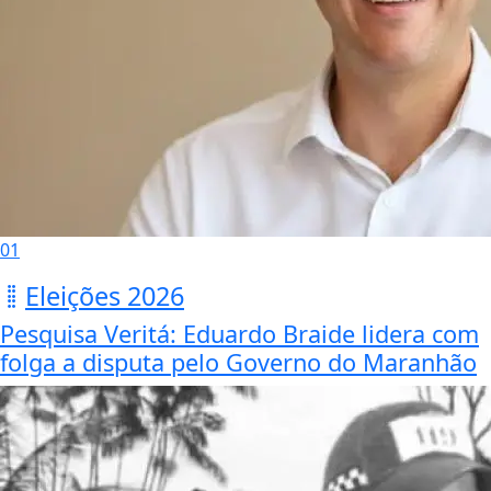
01
Eleições 2026
Pesquisa Veritá: Eduardo Braide lidera com
folga a disputa pelo Governo do Maranhão