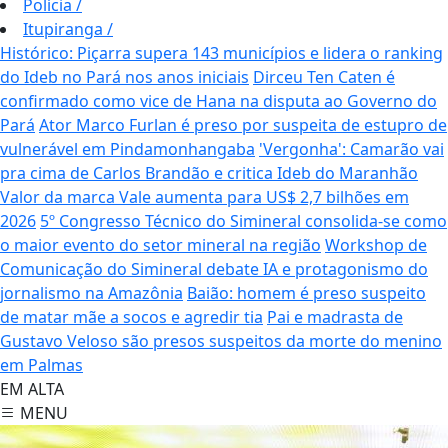
Polícia
/
Itupiranga
/
Histórico: Piçarra supera 143 municípios e lidera o ranking
do Ideb no Pará nos anos iniciais
Dirceu Ten Caten é
confirmado como vice de Hana na disputa ao Governo do
Pará
Ator Marco Furlan é preso por suspeita de estupro de
vulnerável em Pindamonhangaba
'Vergonha': Camarão vai
pra cima de Carlos Brandão e critica Ideb do Maranhão
Valor da marca Vale aumenta para US$ 2,7 bilhões em
2026
5º Congresso Técnico do Simineral consolida-se como
o maior evento do setor mineral na região
Workshop de
Comunicação do Simineral debate IA e protagonismo do
jornalismo na Amazônia
Baião: homem é preso suspeito
de matar mãe a socos e agredir tia
Pai e madrasta de
Gustavo Veloso são presos suspeitos da morte do menino
em Palmas
EM ALTA
MENU