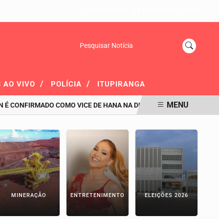
QUINTA-FEIRA, 06 DE AGOSTO 2026
Pesquisar Notícia
/
/
 AO VIVO
POLÍCIA
ITUPIRANGA
MENU
NFIRMADO COMO VICE DE HANA NA DISPUTA AO GOVERNO DO PARÁ
MINERAÇÃO
ENTRETENIMENTO
ELEIÇÕES 2026