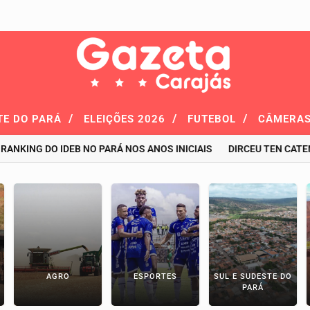
/
/
/
TE DO PARÁ
ELEIÇÕES 2026
FUTEBOL
CÂMERAS
G DO IDEB NO PARÁ NOS ANOS INICIAIS
DIRCEU TEN CATEN É CO
AGRO
ESPORTES
SUL E SUDESTE DO
PARÁ