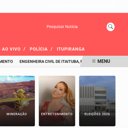
SEXTA-FEIRA, 07 DE AGOSTO 2026
Pesquisar Notícia
/
/
 AO VIVO
POLÍCIA
ITUPIRANGA
MENU
ENGENHEIRA CIVIL DE ITAITUBA, ELLAYNE É ANUNCIADA COMO V
MINERAÇÃO
ENTRETENIMENTO
ELEIÇÕES 2026