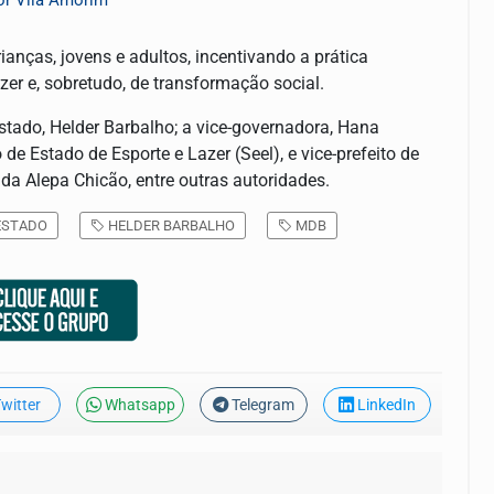
tor Vila Amorim
anças, jovens e adultos, incentivando a prática
er e, sobretudo, de transformação social.
stado, Helder Barbalho; a vice-governadora, Hana
de Estado de Esporte e Lazer (Seel), e vice-prefeito de
da Alepa Chicão, entre outras autoridades.
ESTADO
HELDER BARBALHO
MDB
witter
Whatsapp
Telegram
LinkedIn