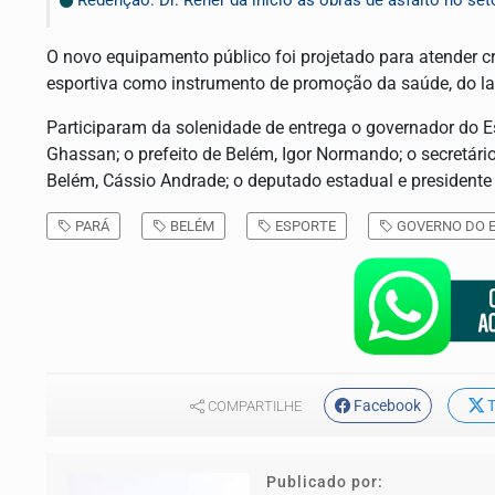
Redenção: Dr. Rener dá início às obras de asfalto no se
O novo equipamento público foi projetado para atender cri
esportiva como instrumento de promoção da saúde, do laz
Participaram da solenidade de entrega o governador do E
Ghassan; o prefeito de Belém, Igor Normando; o secretário 
Belém, Cássio Andrade; o deputado estadual e presidente 
PARÁ
BELÉM
ESPORTE
GOVERNO DO 
Facebook
T
COMPARTILHE
Publicado por: