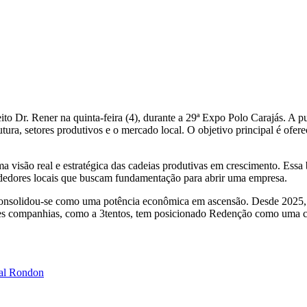
to Dr. Rener na quinta-feira (4), durante a 29ª Expo Polo Carajás. A pu
ura, setores produtivos e o mercado local. O objetivo principal é ofer
 visão real e estratégica das cadeias produtivas em crescimento. Essa
ndedores locais que buscam fundamentação para abrir uma empresa.
nsolidou-se como uma potência econômica em ascensão. Desde 2025, o
es companhias, como a 3tentos, tem posicionado Redenção como uma ci
hal Rondon