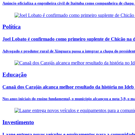
Anúncio oficializa a engenheira civil de Itaituba como companheira de chapa d
Política
Joel Lobato é confirmado como primeiro suplente de Chicão na 
Advogado e produtor rural de Xinguara passa a integrar a chapa do presidente 
Educação
Canaã dos Carajás alcança melhor resultado da história no Ideb 
Nos anos iniciais do ensino fundamental, o município alcançou a nota 5,9, o m
Investimento
Laane entrega novos veículos e equipamentos para a comunidade