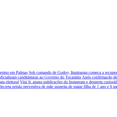
menino em Palmas
Sob comando de Godoy, Itupiranga começa a recuper
oficializam candidaturas ao Governo do Tocantins
Após confirmação de p
ta eleitoral
Vini Jr. apaga publicações do Instagram e desperta curiosid
 decreta prisão preventiva de mãe suspeita de matar filha de 1 ano e 6