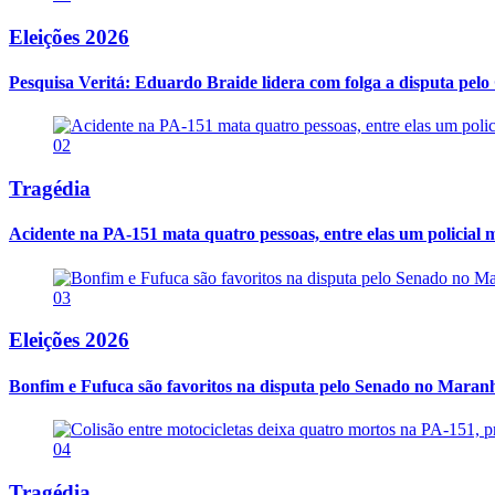
Eleições 2026
Pesquisa Veritá: Eduardo Braide lidera com folga a disputa pe
02
Tragédia
Acidente na PA-151 mata quatro pessoas, entre elas um policial m
03
Eleições 2026
Bonfim e Fufuca são favoritos na disputa pelo Senado no Maran
04
Tragédia