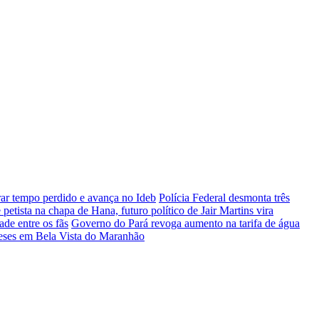
ar tempo perdido e avança no Ideb
Polícia Federal desmonta três
etista na chapa de Hana, futuro político de Jair Martins vira
ade entre os fãs
Governo do Pará revoga aumento na tarifa de água
 meses em Bela Vista do Maranhão