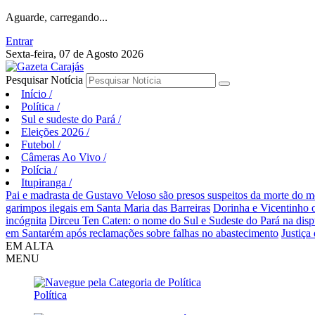
Aguarde, carregando...
Entrar
Sexta-feira, 07 de Agosto 2026
Pesquisar Notícia
Início
/
Política
/
Sul e sudeste do Pará
/
Eleições 2026
/
Futebol
/
Câmeras Ao Vivo
/
Polícia
/
Itupiranga
/
Pai e madrasta de Gustavo Veloso são presos suspeitos da morte do 
garimpos ilegais em Santa Maria das Barreiras
Dorinha e Vicentinho 
incógnita
Dirceu Ten Caten: o nome do Sul e Sudeste do Pará na dispu
em Santarém após reclamações sobre falhas no abastecimento
Justiça
EM ALTA
MENU
Política