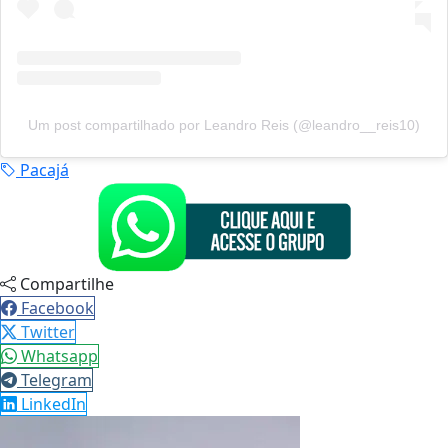
Um post compartilhado por Leandro Reis (@leandro__reis10)
Pacajá
Compartilhe
Facebook
Twitter
Whatsapp
Telegram
LinkedIn