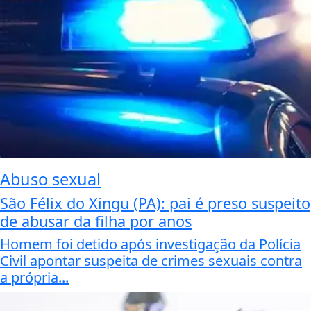
Abuso sexual
São Félix do Xingu (PA): pai é preso suspeito
de abusar da filha por anos
Homem foi detido após investigação da Polícia
Civil apontar suspeita de crimes sexuais contra
a própria...