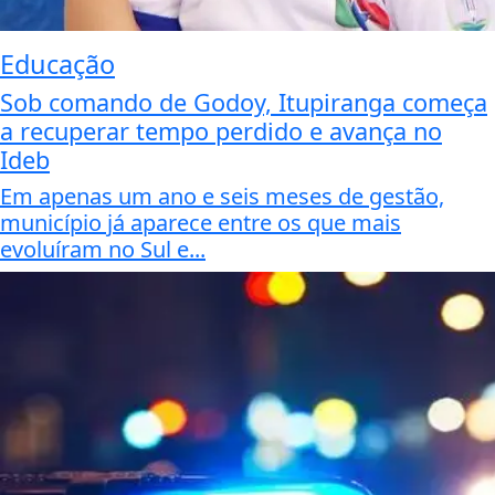
Educação
Sob comando de Godoy, Itupiranga começa
a recuperar tempo perdido e avança no
Ideb
Em apenas um ano e seis meses de gestão,
município já aparece entre os que mais
evoluíram no Sul e...