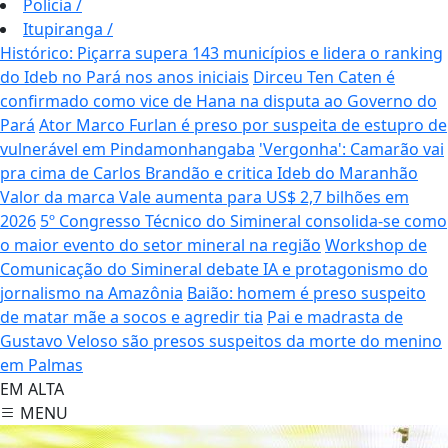
Polícia
/
Itupiranga
/
Histórico: Piçarra supera 143 municípios e lidera o ranking
do Ideb no Pará nos anos iniciais
Dirceu Ten Caten é
confirmado como vice de Hana na disputa ao Governo do
Pará
Ator Marco Furlan é preso por suspeita de estupro de
vulnerável em Pindamonhangaba
'Vergonha': Camarão vai
pra cima de Carlos Brandão e critica Ideb do Maranhão
Valor da marca Vale aumenta para US$ 2,7 bilhões em
2026
5º Congresso Técnico do Simineral consolida-se como
o maior evento do setor mineral na região
Workshop de
Comunicação do Simineral debate IA e protagonismo do
jornalismo na Amazônia
Baião: homem é preso suspeito
de matar mãe a socos e agredir tia
Pai e madrasta de
Gustavo Veloso são presos suspeitos da morte do menino
em Palmas
EM ALTA
MENU