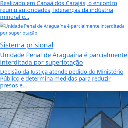
Realizado em Canaã dos Carajás, o encontro
reuniu autoridades, lideranças da indústria
mineral e...
Sistema prisional
Unidade Penal de Araguaína é parcialmente
interditada por superlotação
Decisão da Justiça atende pedido do Ministério
Público e determina medidas para reduzir
presos e...