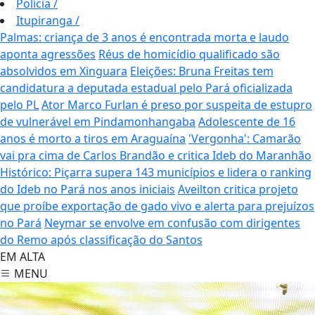
Polícia
/
Itupiranga
/
Palmas: criança de 3 anos é encontrada morta e laudo
aponta agressões
Réus de homicídio qualificado são
absolvidos em Xinguara
Eleições: Bruna Freitas tem
candidatura a deputada estadual pelo Pará oficializada
pelo PL
Ator Marco Furlan é preso por suspeita de estupro
de vulnerável em Pindamonhangaba
Adolescente de 16
anos é morto a tiros em Araguaína
'Vergonha': Camarão
vai pra cima de Carlos Brandão e critica Ideb do Maranhão
Histórico: Piçarra supera 143 municípios e lidera o ranking
do Ideb no Pará nos anos iniciais
Aveilton critica projeto
que proíbe exportação de gado vivo e alerta para prejuízos
no Pará
Neymar se envolve em confusão com dirigentes
do Remo após classificação do Santos
EM ALTA
MENU