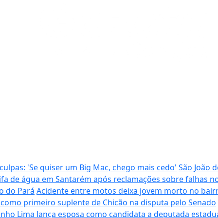
ulpas: 'Se quiser um Big Mac, chego mais cedo'
São João d
ifa de água em Santarém após reclamações sobre falhas n
o do Pará
Acidente entre motos deixa jovem morto no bai
 como primeiro suplente de Chicão na disputa pelo Senado
ezinho Lima lança esposa como candidata a deputada estadu