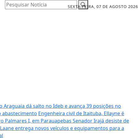
Pesquisar Notícia
SEXTA-FEIRA, 07 DE AGOSTO 2026
o Araguaia dá salto no Ideb e avança 39 posições no
o abastecimento
Engenheira civil de Itaituba, Ellayne é
rro Palmares I, em Parauapebas
Senador Irajá desiste de
Laane entrega novos veículos e equipamentos para a
al