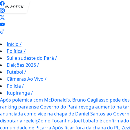
Entrar
Início
/
Política
/
Sul e sudeste do Pará
/
Eleições 2026
/
Futebol
/
Câmeras Ao Vivo
/
Polícia
/
Itupiranga
/
Após polêmica com McDonald’s, Bruno Gagliasso pede desc
ranking paraense
Governo do Pará revoga aumento na tar
anunciada como vice na chapa de Daniel Santos ao Govern
disputar a reeleição no Tocantins
Joel Lobato é confirmado
comunidade de Piçarra
Após ficar fora da chapa do PL, Z