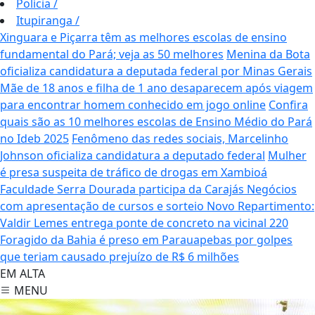
Polícia
/
Itupiranga
/
Xinguara e Piçarra têm as melhores escolas de ensino
fundamental do Pará; veja as 50 melhores
Menina da Bota
oficializa candidatura a deputada federal por Minas Gerais
Mãe de 18 anos e filha de 1 ano desaparecem após viagem
para encontrar homem conhecido em jogo online
Confira
quais são as 10 melhores escolas de Ensino Médio do Pará
no Ideb 2025
Fenômeno das redes sociais, Marcelinho
Johnson oficializa candidatura a deputado federal
Mulher
é presa suspeita de tráfico de drogas em Xambioá
Faculdade Serra Dourada participa da Carajás Negócios
com apresentação de cursos e sorteio
Novo Repartimento:
Valdir Lemes entrega ponte de concreto na vicinal 220
Foragido da Bahia é preso em Parauapebas por golpes
que teriam causado prejuízo de R$ 6 milhões
EM ALTA
MENU