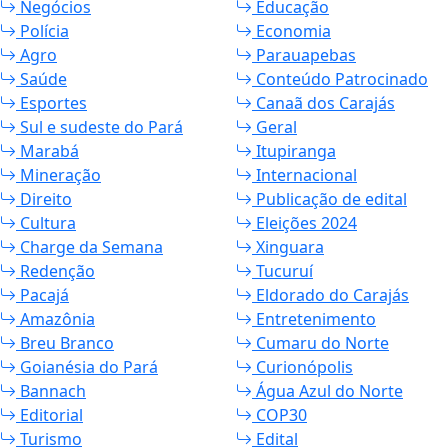
Negócios
Educação
Polícia
Economia
Agro
Parauapebas
Saúde
Conteúdo Patrocinado
Esportes
Canaã dos Carajás
Sul e sudeste do Pará
Geral
Marabá
Itupiranga
Mineração
Internacional
Direito
Publicação de edital
Cultura
Eleições 2024
Charge da Semana
Xinguara
Redenção
Tucuruí
Pacajá
Eldorado do Carajás
Amazônia
Entretenimento
Breu Branco
Cumaru do Norte
Goianésia do Pará
Curionópolis
Bannach
Água Azul do Norte
Editorial
COP30
Turismo
Edital