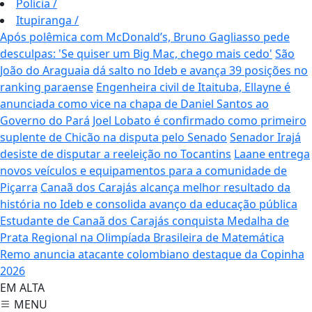
Polícia
/
Itupiranga
/
Após polêmica com McDonald’s, Bruno Gagliasso pede
desculpas: 'Se quiser um Big Mac, chego mais cedo'
São
João do Araguaia dá salto no Ideb e avança 39 posições no
ranking paraense
Engenheira civil de Itaituba, Ellayne é
anunciada como vice na chapa de Daniel Santos ao
Governo do Pará
Joel Lobato é confirmado como primeiro
suplente de Chicão na disputa pelo Senado
Senador Irajá
desiste de disputar a reeleição no Tocantins
Laane entrega
novos veículos e equipamentos para a comunidade de
Piçarra
Canaã dos Carajás alcança melhor resultado da
história no Ideb e consolida avanço da educação pública
Estudante de Canaã dos Carajás conquista Medalha de
Prata Regional na Olimpíada Brasileira de Matemática
Remo anuncia atacante colombiano destaque da Copinha
2026
EM ALTA
MENU