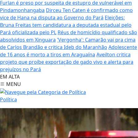
Furlan é preso por suspeita de estupro de vulnerável em
Pindamonhangaba
Dirceu Ten Caten é confirmado como
vice de Hana na disputa ao Governo do Pará
Eleições:
Bruna Freitas tem candidatura a deputada estadual pelo
Pará oficializada pelo PL
Réus de homicídio qualificado são
absolvidos em Xinguara
'Vergonha': Camarão vai pra cima
de Carlos Brandão e critica Ideb do Maranhão
Adolescente
de 16 anos é morto a tiros em Araguaína
Aveilton critica
projeto que proíbe exportação de gado vivo e alerta para
prejuízos no Pará
EM ALTA
MENU
Política