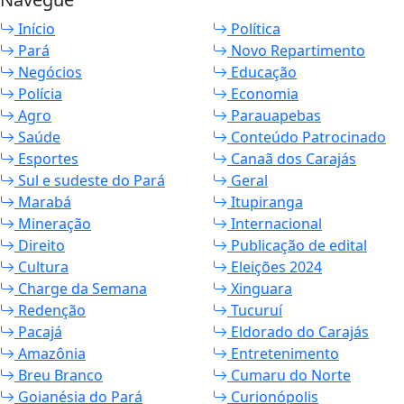
Início
Política
Pará
Novo Repartimento
Negócios
Educação
Polícia
Economia
Agro
Parauapebas
Saúde
Conteúdo Patrocinado
Esportes
Canaã dos Carajás
Sul e sudeste do Pará
Geral
Marabá
Itupiranga
Mineração
Internacional
Direito
Publicação de edital
Cultura
Eleições 2024
Charge da Semana
Xinguara
Redenção
Tucuruí
Pacajá
Eldorado do Carajás
Amazônia
Entretenimento
Breu Branco
Cumaru do Norte
Goianésia do Pará
Curionópolis