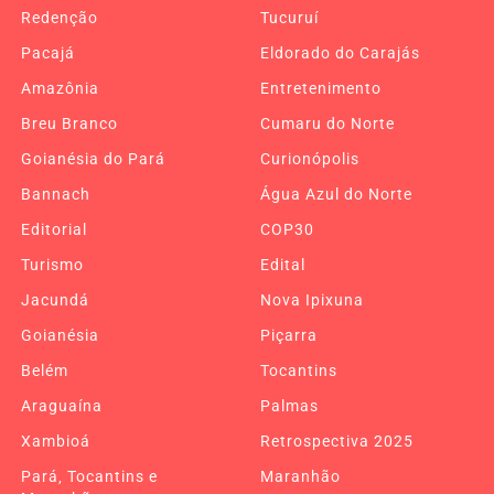
Redenção
Tucuruí
Pacajá
Eldorado do Carajás
Amazônia
Entretenimento
Breu Branco
Cumaru do Norte
Goianésia do Pará
Curionópolis
Bannach
Água Azul do Norte
Editorial
COP30
Turismo
Edital
Jacundá
Nova Ipixuna
Goianésia
Piçarra
Belém
Tocantins
Araguaína
Palmas
Xambioá
Retrospectiva 2025
Pará, Tocantins e
Maranhão