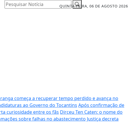
Pesquisar Notícia
QUINTA-FEIRA, 06 DE AGOSTO 2026
iranga começa a recuperar tempo perdido e avança no
andidaturas ao Governo do Tocantins
Após confirmação de
rta curiosidade entre os fãs
Dirceu Ten Caten: o nome do
amações sobre falhas no abastecimento
Justiça decreta