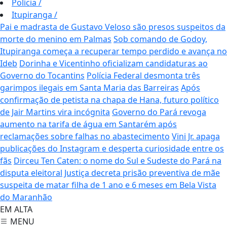
Polícia
/
Itupiranga
/
Pai e madrasta de Gustavo Veloso são presos suspeitos da
morte do menino em Palmas
Sob comando de Godoy,
Itupiranga começa a recuperar tempo perdido e avança no
Ideb
Dorinha e Vicentinho oficializam candidaturas ao
Governo do Tocantins
Polícia Federal desmonta três
garimpos ilegais em Santa Maria das Barreiras
Após
confirmação de petista na chapa de Hana, futuro político
de Jair Martins vira incógnita
Governo do Pará revoga
aumento na tarifa de água em Santarém após
reclamações sobre falhas no abastecimento
Vini Jr. apaga
publicações do Instagram e desperta curiosidade entre os
fãs
Dirceu Ten Caten: o nome do Sul e Sudeste do Pará na
disputa eleitoral
Justiça decreta prisão preventiva de mãe
suspeita de matar filha de 1 ano e 6 meses em Bela Vista
do Maranhão
EM ALTA
MENU