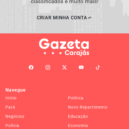
classificados e muito mais!
CRIAR MINHA CONTA
Navegue
Início
Política
Pará
Novo Repartimento
Negócios
Educação
Polícia
Economia