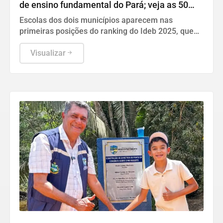
de ensino fundamental do Pará; veja as 50
melhores
Escolas dos dois municípios aparecem nas
primeiras posições do ranking do Ideb 2025, que
reúne unidades de várias regiões do estado.
Xinguara tem três escolas no Top-30
Visualizar
Infraestrutura