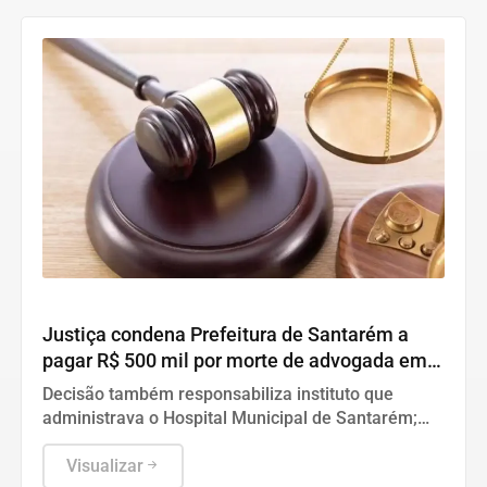
Santarém
Justiça condena Prefeitura de Santarém a
pagar R$ 500 mil por morte de advogada em
2019
Decisão também responsabiliza instituto que
administrava o Hospital Municipal de Santarém;
sentença aponta falhas no atendimento e demora
para realização de cirurgia
Visualizar