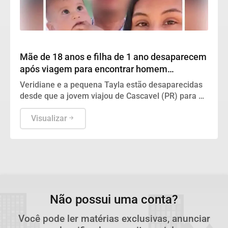
Geral
Mãe de 18 anos e filha de 1 ano desaparecem
após viagem para encontrar homem
conhecido em jogo online
Veridiane e a pequena Tayla estão desaparecidas
desde que a jovem viajou de Cascavel (PR) para o
litoral de São Paulo
Visualizar
Não possui uma conta?
Você pode ler matérias exclusivas, anunciar