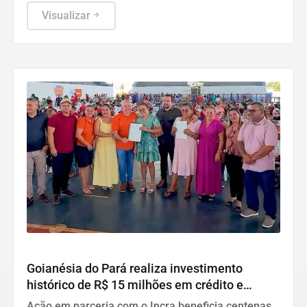
Visualizar
Desenvolvimento
Goianésia do Pará realiza investimento
histórico de R$ 15 milhões em crédito e
habitação
Ação em parceria com o Incra beneficia centenas