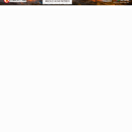
Pará
Novo Repartimento
Negócios
Educação
Polícia
Economia
Agro
Parauapebas
Saúde
Conteúdo Patrocinado
Esportes
Canaã dos Carajás
Sul e sudeste do Pará
Geral
Marabá
Itupiranga
Mineração
Internacional
Direito
Publicação de edital
Cultura
Eleições 2024
Charge da Semana
Xinguara
Redenção
Tucuruí
Pacajá
Eldorado do Carajás