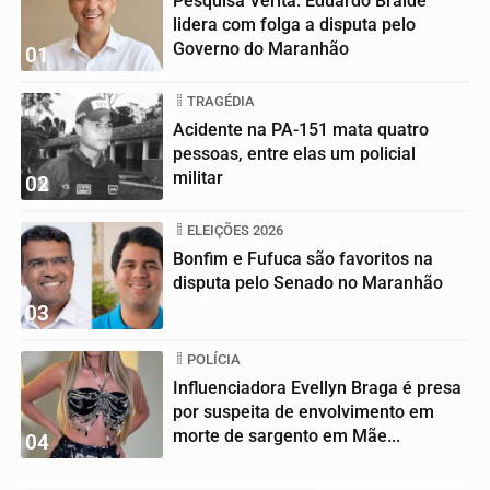
Pesquisa Veritá: Eduardo Braide
lidera com folga a disputa pelo
Governo do Maranhão
01
TRAGÉDIA
Acidente na PA-151 mata quatro
pessoas, entre elas um policial
militar
02
ELEIÇÕES 2026
Bonfim e Fufuca são favoritos na
disputa pelo Senado no Maranhão
03
POLÍCIA
Influenciadora Evellyn Braga é presa
por suspeita de envolvimento em
morte de sargento em Mãe...
04