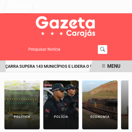
Entrar
Pesquisar Notícia
MENU
IÇARRA SUPERA 143 MUNICÍPIOS E LIDERA O RANKING DO IDEB NO PA
EM ALTA
POLÍTICA
POLÍCIA
ECONOMIA