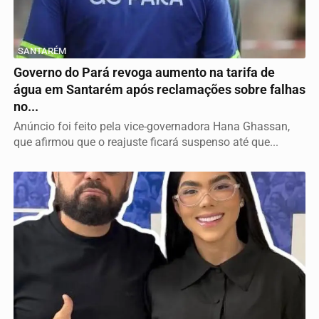
SANTARÉM
Governo do Pará revoga aumento na tarifa de
água em Santarém após reclamações sobre falhas
no...
Anúncio foi feito pela vice-governadora Hana Ghassan,
que afirmou que o reajuste ficará suspenso até que...