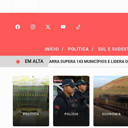
Entrar
/
/
INÍCIO
POLÍTICA
SUL E SUDES
EM ALTA
HISTÓRICO: PIÇARRA SUPERA 143 MUNICÍPIOS E LIDERA O RANKI
POLÍTICA
POLÍCIA
ECONOMIA