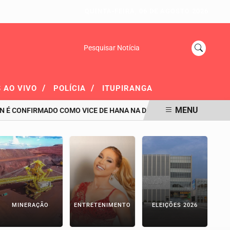
QUINTA-FEIRA, 06 DE AGOSTO 2026
Pesquisar Notícia
/
/
 AO VIVO
POLÍCIA
ITUPIRANGA
MENU
NFIRMADO COMO VICE DE HANA NA DISPUTA AO GOVERNO DO PARÁ
MINERAÇÃO
ENTRETENIMENTO
ELEIÇÕES 2026