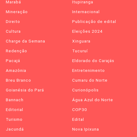
Marabá
Itupiranga
Mineração
Internacional
Direito
Publicação de edital
Cultura
Eleições 2024
Charge da Semana
Xinguara
Redenção
Tucuruí
Pacajá
Eldorado do Carajás
Amazônia
Entretenimento
Breu Branco
Cumaru do Norte
Goianésia do Pará
Curionópolis
Bannach
Água Azul do Norte
Editorial
COP30
Turismo
Edital
Jacundá
Nova Ipixuna