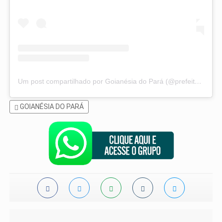
Um post compartilhado por Goianésia do Pará (@prefeituradegoianesiadopara)
GOIANÉSIA DO PARÁ