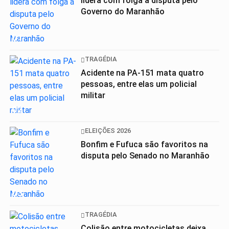
lidera com folga a disputa pelo
Governo do Maranhão
01
TRAGÉDIA
Acidente na PA-151 mata quatro
pessoas, entre elas um policial
militar
02
ELEIÇÕES 2026
Bonfim e Fufuca são favoritos na
disputa pelo Senado no Maranhão
03
TRAGÉDIA
Colisão entre motocicletas deixa