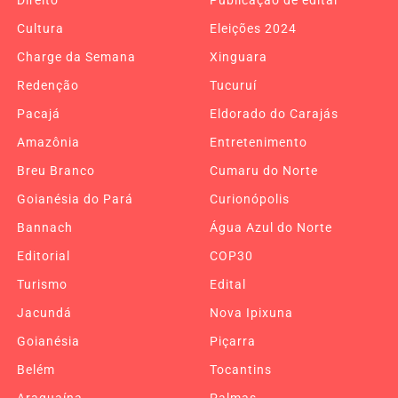
Direito
Publicação de edital
Cultura
Eleições 2024
Charge da Semana
Xinguara
Redenção
Tucuruí
Pacajá
Eldorado do Carajás
Amazônia
Entretenimento
Breu Branco
Cumaru do Norte
Goianésia do Pará
Curionópolis
Bannach
Água Azul do Norte
Editorial
COP30
Turismo
Edital
Jacundá
Nova Ipixuna
Goianésia
Piçarra
Belém
Tocantins