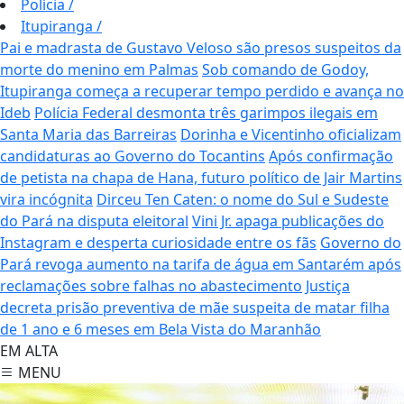
Polícia
/
Itupiranga
/
Pai e madrasta de Gustavo Veloso são presos suspeitos da
morte do menino em Palmas
Sob comando de Godoy,
Itupiranga começa a recuperar tempo perdido e avança no
Ideb
Polícia Federal desmonta três garimpos ilegais em
Santa Maria das Barreiras
Dorinha e Vicentinho oficializam
candidaturas ao Governo do Tocantins
Após confirmação
de petista na chapa de Hana, futuro político de Jair Martins
vira incógnita
Dirceu Ten Caten: o nome do Sul e Sudeste
do Pará na disputa eleitoral
Vini Jr. apaga publicações do
Instagram e desperta curiosidade entre os fãs
Governo do
Pará revoga aumento na tarifa de água em Santarém após
reclamações sobre falhas no abastecimento
Justiça
decreta prisão preventiva de mãe suspeita de matar filha
de 1 ano e 6 meses em Bela Vista do Maranhão
EM ALTA
MENU