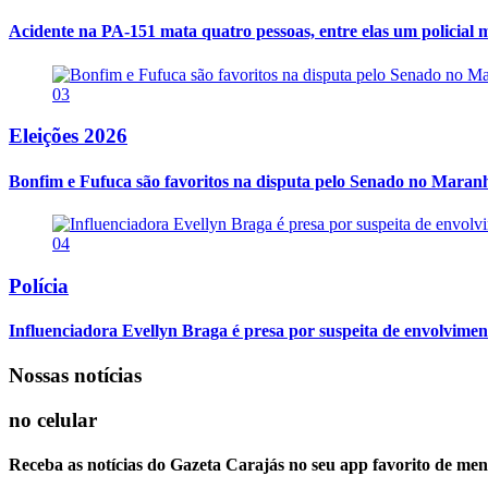
Acidente na PA-151 mata quatro pessoas, entre elas um policial m
03
Eleições 2026
Bonfim e Fufuca são favoritos na disputa pelo Senado no Maran
04
Polícia
Influenciadora Evellyn Braga é presa por suspeita de envolvime
Nossas notícias
no celular
Receba as notícias do Gazeta Carajás no seu app favorito de men