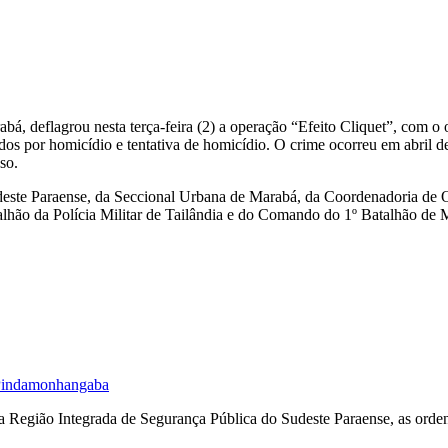
á, deflagrou nesta terça-feira (2) a operação “Efeito Cliquet”, com o 
os por homicídio e tentativa de homicídio. O crime ocorreu em abril de
so.
este Paraense, da Seccional Urbana de Marabá, da Coordenadoria de O
talhão da Polícia Militar de Tailândia e do Comando do 1º Batalhão de 
m Pindamonhangaba
 Região Integrada de Segurança Pública do Sudeste Paraense, as ordens