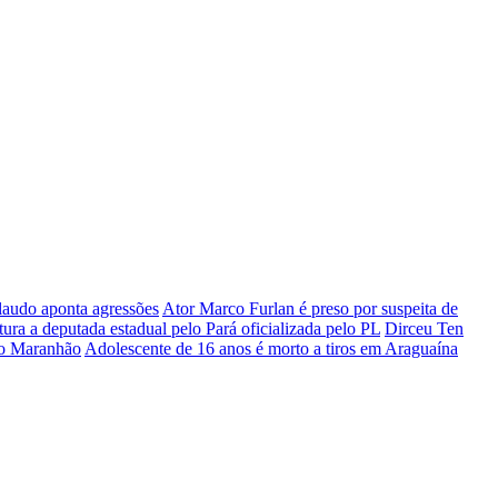
 laudo aponta agressões
Ator Marco Furlan é preso por suspeita de
tura a deputada estadual pelo Pará oficializada pelo PL
Dirceu Ten
 do Maranhão
Adolescente de 16 anos é morto a tiros em Araguaína