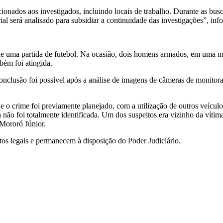
onados aos investigados, incluindo locais de trabalho. Durante as busca
ial será analisado para subsidiar a continuidade das investigações”, in
r de uma partida de futebol. Na ocasião, dois homens armados, em uma m
bém foi atingida.
nclusão foi possível após a análise de imagens de câmeras de monitoram
ue o crime foi previamente planejado, com a utilização de outros veícul
 não foi totalmente identificada. Um dos suspeitos era vizinho da vítim
 Mororó Júnior.
os legais e permanecem à disposição do Poder Judiciário.