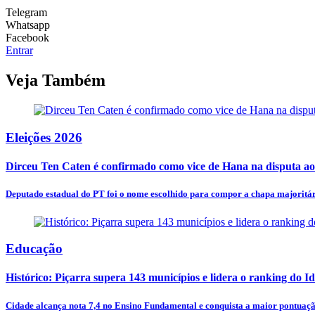
Telegram
Whatsapp
Facebook
Entrar
Veja Também
Eleições 2026
Dirceu Ten Caten é confirmado como vice de Hana na disputa a
Deputado estadual do PT foi o nome escolhido para compor a chapa majoritá
Educação
Histórico: Piçarra supera 143 municípios e lidera o ranking do Id
Cidade alcança nota 7,4 no Ensino Fundamental e conquista a maior pontuaçã