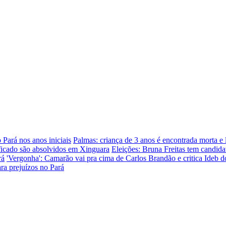
 Pará nos anos iniciais
Palmas: criança de 3 anos é encontrada morta e
ficado são absolvidos em Xinguara
Eleições: Bruna Freitas tem candida
rá
'Vergonha': Camarão vai pra cima de Carlos Brandão e critica Ideb
ara prejuízos no Pará