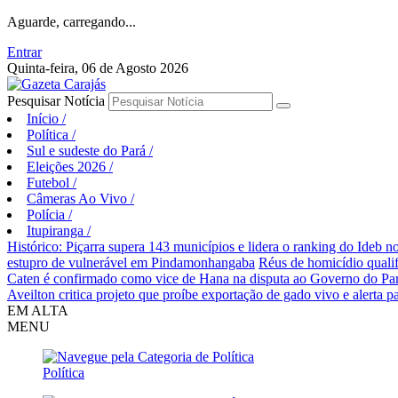
Aguarde, carregando...
Entrar
Quinta-feira, 06 de Agosto 2026
Pesquisar Notícia
Início
/
Política
/
Sul e sudeste do Pará
/
Eleições 2026
/
Futebol
/
Câmeras Ao Vivo
/
Polícia
/
Itupiranga
/
Histórico: Piçarra supera 143 municípios e lidera o ranking do Ideb no
estupro de vulnerável em Pindamonhangaba
Réus de homicídio quali
Caten é confirmado como vice de Hana na disputa ao Governo do Pa
Aveilton critica projeto que proíbe exportação de gado vivo e alerta p
EM ALTA
MENU
Política