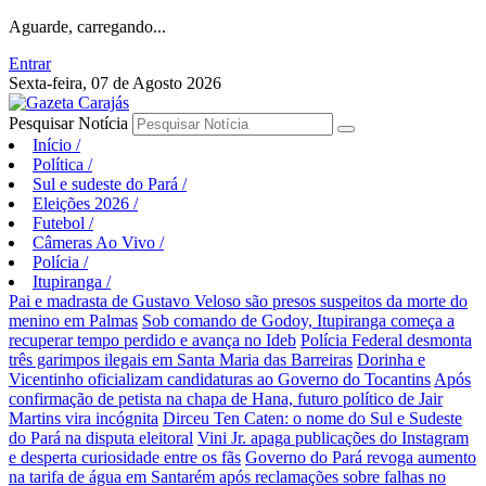
Aguarde, carregando...
Entrar
Sexta-feira, 07 de Agosto 2026
Pesquisar Notícia
Início
/
Política
/
Sul e sudeste do Pará
/
Eleições 2026
/
Futebol
/
Câmeras Ao Vivo
/
Polícia
/
Itupiranga
/
Pai e madrasta de Gustavo Veloso são presos suspeitos da morte do
menino em Palmas
Sob comando de Godoy, Itupiranga começa a
recuperar tempo perdido e avança no Ideb
Polícia Federal desmonta
três garimpos ilegais em Santa Maria das Barreiras
Dorinha e
Vicentinho oficializam candidaturas ao Governo do Tocantins
Após
confirmação de petista na chapa de Hana, futuro político de Jair
Martins vira incógnita
Dirceu Ten Caten: o nome do Sul e Sudeste
do Pará na disputa eleitoral
Vini Jr. apaga publicações do Instagram
e desperta curiosidade entre os fãs
Governo do Pará revoga aumento
na tarifa de água em Santarém após reclamações sobre falhas no