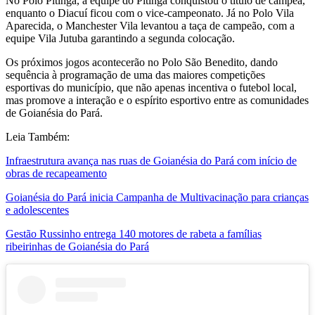
No Polo Pitinga, a equipe do Pitinga conquistou o título de campeã,
enquanto o Diacuí ficou com o vice-campeonato. Já no Polo Vila
Aparecida, o Manchester Vila levantou a taça de campeão, com a
equipe Vila Jutuba garantindo a segunda colocação.
Os próximos jogos acontecerão no Polo São Benedito, dando
sequência à programação de uma das maiores competições
esportivas do município, que não apenas incentiva o futebol local,
mas promove a interação e o espírito esportivo entre as comunidades
de Goianésia do Pará.
Leia Também:
Infraestrutura avança nas ruas de Goianésia do Pará com início de
obras de recapeamento
Goianésia do Pará inicia Campanha de Multivacinação para crianças
e adolescentes
Gestão Russinho entrega 140 motores de rabeta a famílias
ribeirinhas de Goianésia do Pará