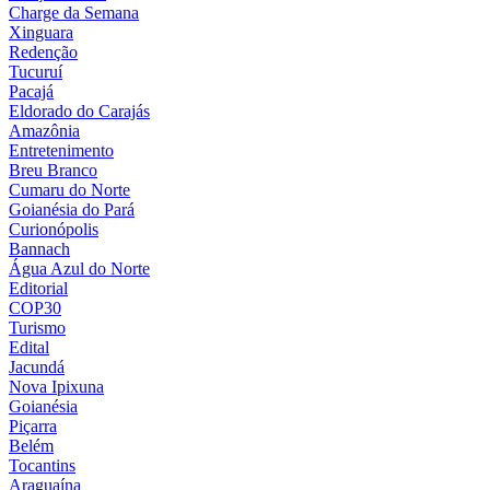
Charge da Semana
Xinguara
Redenção
Tucuruí
Pacajá
Eldorado do Carajás
Amazônia
Entretenimento
Breu Branco
Cumaru do Norte
Goianésia do Pará
Curionópolis
Bannach
Água Azul do Norte
Editorial
COP30
Turismo
Edital
Jacundá
Nova Ipixuna
Goianésia
Piçarra
Belém
Tocantins
Araguaína