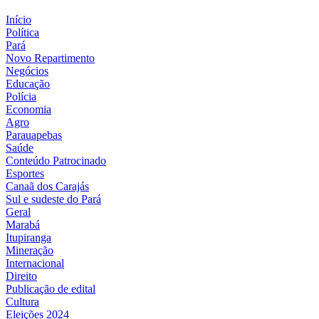
Início
Política
Pará
Novo Repartimento
Negócios
Educação
Polícia
Economia
Agro
Parauapebas
Saúde
Conteúdo Patrocinado
Esportes
Canaã dos Carajás
Sul e sudeste do Pará
Geral
Marabá
Itupiranga
Mineração
Internacional
Direito
Publicação de edital
Cultura
Eleições 2024