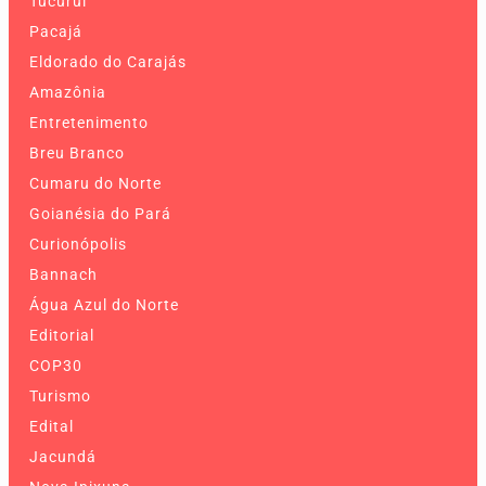
Tucuruí
Pacajá
Eldorado do Carajás
Amazônia
Entretenimento
Breu Branco
Cumaru do Norte
Goianésia do Pará
Curionópolis
Bannach
Água Azul do Norte
Editorial
COP30
Turismo
Edital
Jacundá